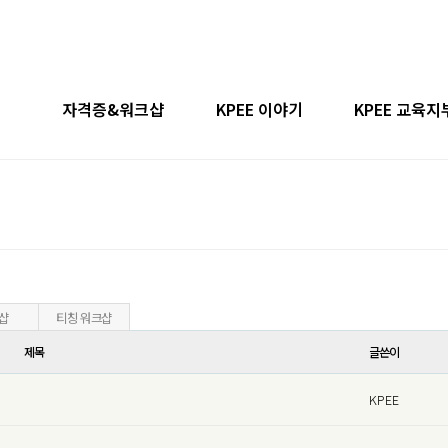
자격증&워크샵
KPEE 이야기
KPEE 교육지
소개
교육일정
지도자 과정 후기
지부모집안
사
필라테스 지도자 과정
상담 등록 후기
일산김포 지
안내
티칭 워크샵
취업후기
수원용인 지
항
상지,하지+자세평가
광주 지부(계약 
샵
티칭 워크샵
제목
글쓴이
길
PTT 프로그램
KPEE