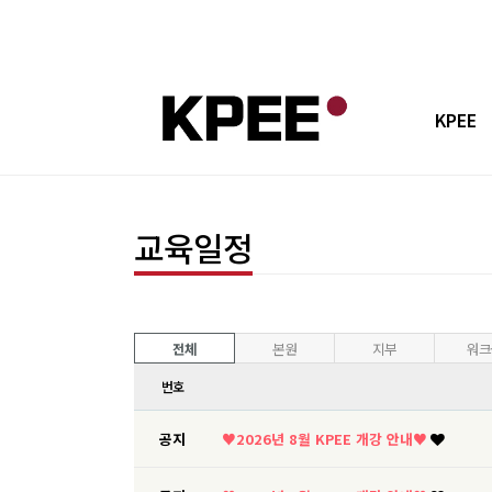
KPEE
교육원 
교육일정
교육강
민간자격 
공지사
전체
본원
지부
워크
번호
오시는 
공지
♥2026년 8월 KPEE 개강 안내♥