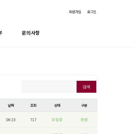
회원가입
로그인
부
문의사항
내
자주묻는 질문
부
취업 알아보기
부
창업 컨설팅
만료)
날짜
조회
상태
구분
06-23
717
모집중
본원