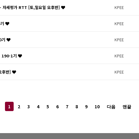
 + 자세평가 RTT [토,일요일 오후반]
KPEE
9기
KPEE
90기
KPEE
 190-1기
KPEE
 오후반]
KPEE
1
2
3
4
5
6
7
8
9
10
다음
맨끝