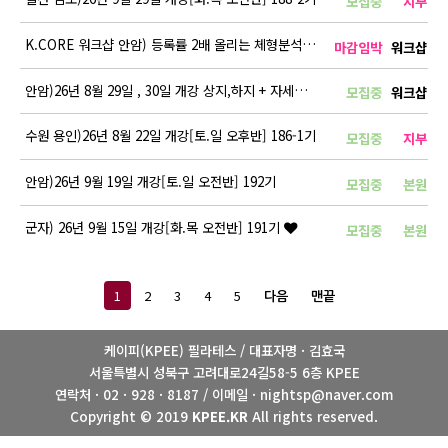
모집중
지부
K.CORE 워크샵 안암) 등록률 2배 올리는 체형분석 OT 전략
마감임박
워크샵
안암)26년 8월 29일 , 30일 개강 상지,하지 + 자세평가 RTT …
모집중
워크샵
수원 용인)26년 8월 22일 개강[토.일 오후반] 186-1기
모집중
지부
안암)26년 9월 19일 개강[토.일 오전반] 192기
모집중
본원
군자) 26년 9월 15일 개강[화.목 오전반] 191기
모집중
본원
1
2
3
4
5
다음
맨끝
케이피(KPEE) 필라테스 / 대표자명 · 김효국
서울특별시 성북구 고려대로24길58-5 6층 KPEE
연락처 · 02 · 928 · 8187 / 이메일 · nightsp@naver.com
Copyright © 2019
KPEE.KR
All rights reserved.