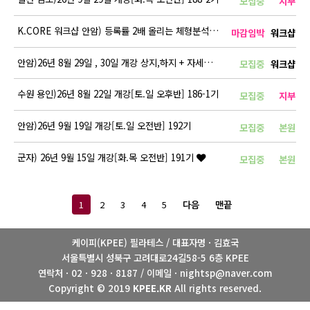
모집중
지부
K.CORE 워크샵 안암) 등록률 2배 올리는 체형분석 OT 전략
마감임박
워크샵
안암)26년 8월 29일 , 30일 개강 상지,하지 + 자세평가 RTT …
모집중
워크샵
수원 용인)26년 8월 22일 개강[토.일 오후반] 186-1기
모집중
지부
안암)26년 9월 19일 개강[토.일 오전반] 192기
모집중
본원
군자) 26년 9월 15일 개강[화.목 오전반] 191기
모집중
본원
1
2
3
4
5
다음
맨끝
케이피(KPEE) 필라테스 / 대표자명 · 김효국
서울특별시 성북구 고려대로24길58-5 6층 KPEE
연락처 · 02 · 928 · 8187 / 이메일 · nightsp@naver.com
Copyright © 2019
KPEE.KR
All rights reserved.